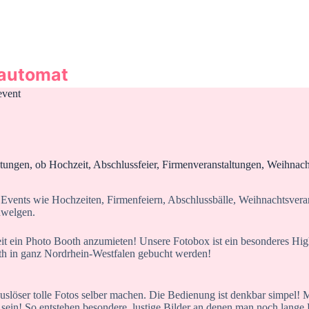
oautomat
event
tungen, ob Hochzeit, Abschlussfeier, Firmenveranstaltungen, Weihnacht
Events wie Hochzeiten, Firmenfeiern, Abschlussbälle, Weihnachtsveran
hwelgen.
it ein Photo Booth anzumieten! Unsere Fotobox ist ein besonderes Highl
th in ganz Nordrhein-Westfalen gebucht werden!
uslöser tolle Fotos selber machen. Die Bedienung ist denkbar simpel! Mi
u sein! So entstehen besondere, lustige Bilder an denen man noch lange