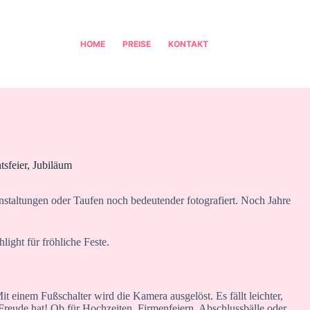
HOME
PREISE
KONTAKT
sfeier, Jubiläum
staltungen oder Taufen noch bedeutender fotografiert. Noch Jahre
ight für fröhliche Feste.
t einem Fußschalter wird die Kamera ausgelöst. Es fällt leichter,
 Freude hat! Ob für Hochzeiten, Firmenfeiern, Abschlussbälle oder