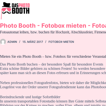
Zum
Inhalt
springen
Photo Booth - Fotobox mieten - Fot
Fotoautomat leihen, bzw. buchen für Hochzeit, Abschlussfeier, Firmen
ADMIN
15. MÄRZ 2017
FOTOBOX-MIETEN
Mieten Sie ein Photo Booth – bzw. Fotobox für verschiedene Veranstal
Das Photo Booth buchen – der besondere Spaß für besondere Events
Extra schöne Bilder gehören zu schönen Festen! So werden besondere 
später kann man sich an diesen Fotos erfreuen und in Erinnerungen sc
Neben professionellen Fotografenfotos, bieten wir daher die Möglichke
Losgelöst von der Order unserer Fotografendienste kann das Photoboo
Beeindruckende und lustige Sofortbilder
In unserem transportablen Fotostudio können Ihre Gäste mittels Selbsta
Blödsinn vor der Knipse zu machen, voller Elan, albern und intuitiv z