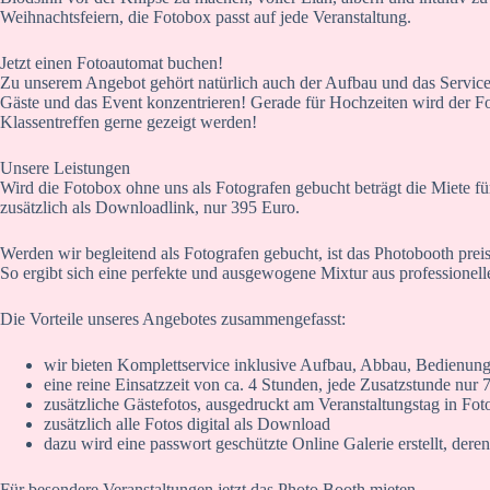
Weihnachtsfeiern, die Fotobox passt auf jede Veranstaltung.
Jetzt einen Fotoautomat buchen!
Zu unserem Angebot gehört natürlich auch der Aufbau und das Servicep
Gäste und das Event konzentrieren! Gerade für Hochzeiten wird der Fo
Klassentreffen gerne gezeigt werden!
Unsere Leistungen
Wird die Fotobox ohne uns als Fotografen gebucht beträgt die Miete für
zusätzlich als Downloadlink, nur 395 Euro.
Werden wir begleitend als Fotografen gebucht, ist das Photobooth prei
So ergibt sich eine perfekte und ausgewogene Mixtur aus professionel
Die Vorteile unseres Angebotes zusammengefasst:
wir bieten Komplettservice inklusive Aufbau, Abbau, Bedienung
eine reine Einsatzzeit von ca. 4 Stunden, jede Zusatzstunde nur 
zusätzliche Gästefotos, ausgedruckt am Veranstaltungstag in Fot
zusätzlich alle Fotos digital als Download
dazu wird eine passwort geschützte Online Galerie erstellt, de
Für besondere Veranstaltungen jetzt das Photo Booth mieten.