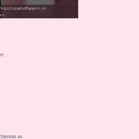
n:
chtermin an.