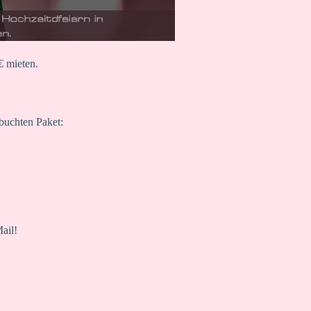
€ mieten.
buchten Paket:
ail!