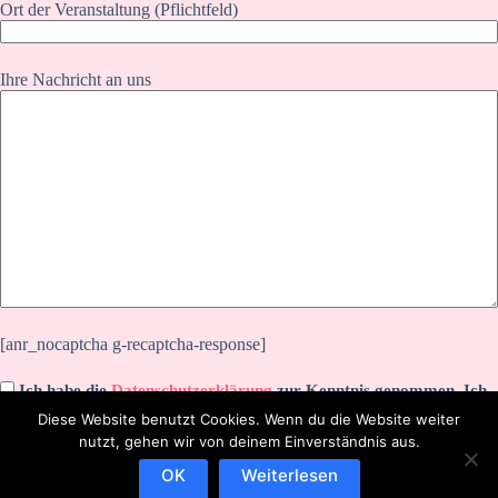
Ort der Veranstaltung (Pflichtfeld)
Ihre Nachricht an uns
[anr_nocaptcha g-recaptcha-response]
Ich habe die
Datenschutzerklärung
zur Kenntnis genommen. Ich
stimme zu, dass meine Angaben zur Kontaktaufnahme und für
Diese Website benutzt Cookies. Wenn du die Website weiter
Rückfragen dauerhaft gespeichert werden.
nutzt, gehen wir von deinem Einverständnis aus.
OK
Weiterlesen