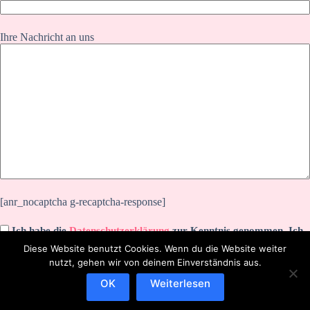
Ihre Nachricht an uns
[anr_nocaptcha g-recaptcha-response]
Ich habe die
Datenschutzerklärung
zur Kenntnis genommen. Ich
stimme zu, dass meine Angaben zur Kontaktaufnahme und für
Diese Website benutzt Cookies. Wenn du die Website weiter
Rückfragen dauerhaft gespeichert werden.
nutzt, gehen wir von deinem Einverständnis aus.
OK
Weiterlesen
IMPRESSUM
DATENSCHUTZERKLÄRUNG