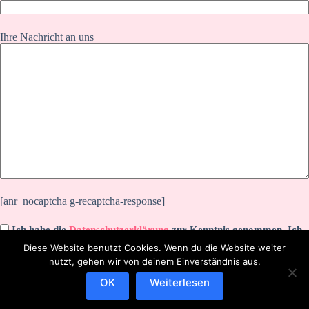
Ihre Nachricht an uns
[anr_nocaptcha g-recaptcha-response]
Ich habe die
Datenschutzerklärung
zur Kenntnis genommen. Ich
stimme zu, dass meine Angaben zur Kontaktaufnahme und für
Diese Website benutzt Cookies. Wenn du die Website weiter
Rückfragen dauerhaft gespeichert werden.
nutzt, gehen wir von deinem Einverständnis aus.
OK
Weiterlesen
IMPRESSUM
DATENSCHUTZERKLÄRUNG