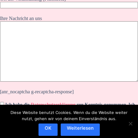
Ihre Nachricht an uns
[anr_nocaptcha g-recaptcha-response]
Ich habe die
Datenschutzerklärung
zur Kenntnis genommen. Ich
stimme zu, dass meine Angaben zur Kontaktaufnahme und für
Diese Website benutzt Cookies. Wenn du die Website weiter
Rückfragen dauerhaft gespeichert werden.
nutzt, gehen wir von deinem Einverständnis aus.
OK
Weiterlesen