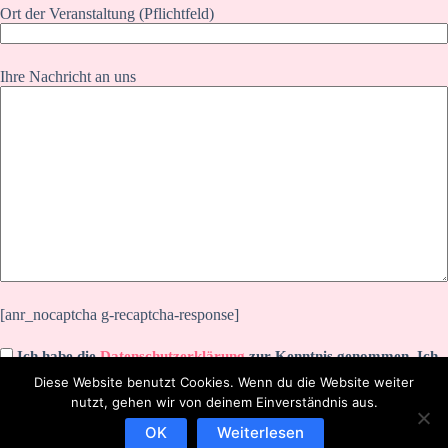
Ort der Veranstaltung (Pflichtfeld)
Ihre Nachricht an uns
[anr_nocaptcha g-recaptcha-response]
Ich habe die
Datenschutzerklärung
zur Kenntnis genommen. Ich
stimme zu, dass meine Angaben zur Kontaktaufnahme und für
Diese Website benutzt Cookies. Wenn du die Website weiter
Rückfragen dauerhaft gespeichert werden.
nutzt, gehen wir von deinem Einverständnis aus.
OK
Weiterlesen