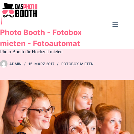
Zum
Inhalt
springen
Photo Booth - Fotobox
mieten - Fotoautomat
Photo Booth für Hochzeit mieten
ADMIN
15. MÄRZ 2017
FOTOBOX-MIETEN