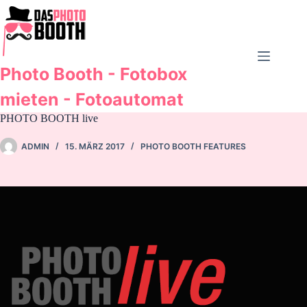
Zum
Inhalt
springen
Photo Booth - Fotobox
mieten - Fotoautomat
PHOTO BOOTH live
ADMIN
15. MÄRZ 2017
PHOTO BOOTH FEATURES