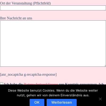
Ort der Veranstaltung (Pflichtfeld)
Ihre Nachricht an uns
[anr_nocaptcha g-recaptcha-response]
Ich habe die
Datenschutzerklärung
zur Kenntnis genommen. Ich
stimme zu, dass meine Angaben zur Kontaktaufnahme und für
Diese Website benutzt Cookies. Wenn du die Website weiter
Rückfragen dauerhaft gespeichert werden.
nutzt, gehen wir von deinem Einverständnis aus.
OK
Weiterlesen