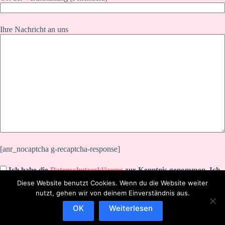
Ihre Nachricht an uns
[anr_nocaptcha g-recaptcha-response]
Ich habe die
Datenschutzerklärung
zur Kenntnis genommen. Ich
stimme zu, dass meine Angaben zur Kontaktaufnahme und für
Diese Website benutzt Cookies. Wenn du die Website weiter
Rückfragen dauerhaft gespeichert werden.
nutzt, gehen wir von deinem Einverständnis aus.
OK
Weiterlesen