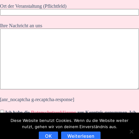
Ort der Veranstaltung (Pflichtfeld)
Ihre Nachricht an uns
[anr_nocaptcha g-recaptcha-response]
Ich habe die
Datenschutzerklärung
zur Kenntnis genommen. Ich
stimme zu, dass meine Angaben zur Kontaktaufnahme und für
Diese Website benutzt Cookies. Wenn du die Website weiter
Rückfragen dauerhaft gespeichert werden.
nutzt, gehen wir von deinem Einverständnis aus.
OK
Weiterlesen